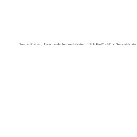
Gauder+Gehring Freie Landschaftsarchitekten BDLA PartG mbB • Senefelderstra