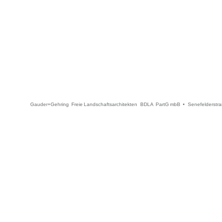
Gauder+Gehring Freie Landschaftsarchitekten BDLA PartG mbB • Senefelderstra