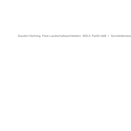
Gauder+Gehring Freie Landschaftsarchitekten BDLA PartG mbB • Senefelderstra