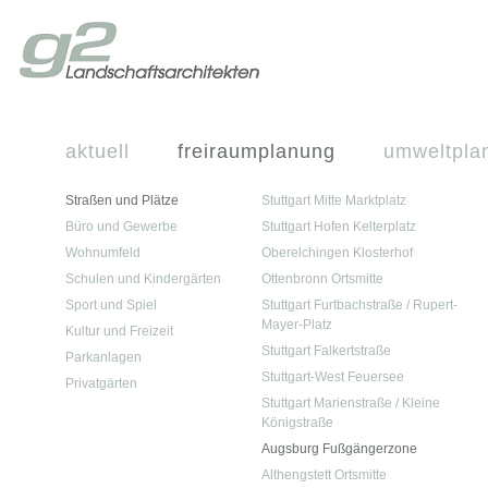
aktuell
freiraumplanung
umweltpla
Straßen und Plätze
Stuttgart Mitte Marktplatz
Büro und Gewerbe
Stuttgart Hofen Kelterplatz
Wohnumfeld
Oberelchingen Klosterhof
Schulen und Kindergärten
Ottenbronn Ortsmitte
Sport und Spiel
Stuttgart Furtbachstraße / Rupert-
Mayer-Platz
Kultur und Freizeit
Stuttgart Falkertstraße
Parkanlagen
Stuttgart-West Feuersee
Privatgärten
Stuttgart Marienstraße / Kleine
Königstraße
Augsburg Fußgängerzone
Althengstett Ortsmitte